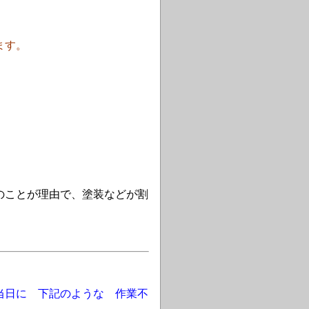
ます。
のことが理由で、塗装などが割
当日に 下記のような 作業不