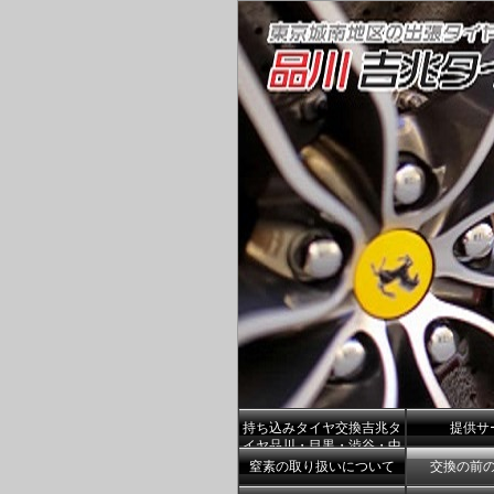
持ち込みタイヤ交換吉兆タ
提供サ
イヤ品川・目黒・渋谷・中
央区港区
窒素の取り扱いについて
交換の前