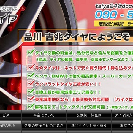
ービス
料金について
交換例・料金例
タイヤ購入
の確認事項
冬場の交換予約の注意点
新品タイヤを安く買う
東京で