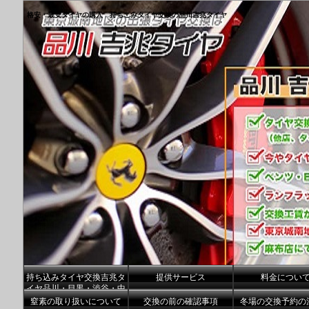
格安・最安タイヤの購入 持ちこみタイヤ交換の品川吉兆タイヤ
持ち込みタイヤ交換吉兆タ
提供サービス
料金につい
イヤ品川・目黒・渋谷・中
央区港区
窒素の取り扱いについて
交換の前の確認事項
冬場の交換予約の