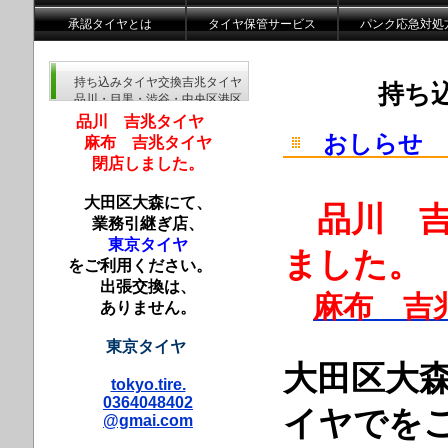
承認タイヤとは
タイヤ保管サービス
パンク応急対処
持ち込みタイヤ交換吉兆タイヤ
持ち
品川・目黒・渋谷・中央区港区
品川 吉兆タイヤ
おしらせ
麻布 吉兆タイヤ
閉店しました。
大田区大森にて、
品川 吉
業務引継ぎ店、
東京タイヤ
ました。
をご利用ください。
出張交換は、
麻布 吉
ありません。
東京タイヤ
大田区大
tokyo.tire.
0364048402
イヤでを
@gmai.com