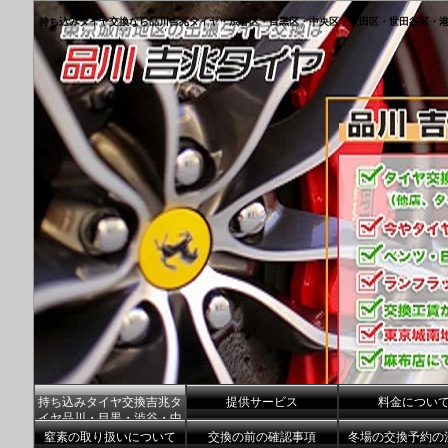
持ち込みタイヤ交換なら品川吉兆タイヤ・渋谷区・目黒区・中央区・大田区・世田谷区・
持ち込みタイヤ交換吉兆タ
提供サービス
料金につい
イヤ品川・目黒・渋谷・中
央区港区
窒素の取り扱いについて
交換の前の確認事項
冬場の交換予約の