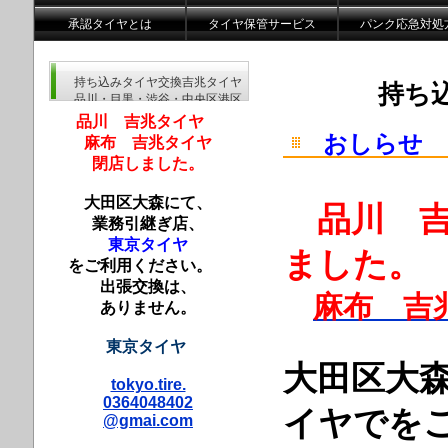
承認タイヤとは
タイヤ保管サービス
パンク応急対処
持ち込みタイヤ交換吉兆タイヤ
持ち
品川・目黒・渋谷・中央区港区
品川 吉兆タイヤ
おしらせ
麻布 吉兆タイヤ
閉店しました。
大田区大森にて、
品川 吉
業務引継ぎ店、
東京タイヤ
ました。
をご利用ください。
出張交換は、
麻布 吉
ありません。
東京タイヤ
大田区大
tokyo.tire.
0364048402
イヤでを
@gmai.com