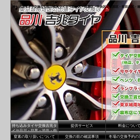
持ち込みタイヤ交換なら品川吉兆タイヤ・渋谷区・目黒区・中央区・大田区・世田谷区・
持ち込みタイヤ交換吉兆タ
提供サービス
料金につい
イヤ品川・目黒・渋谷・中
央区港区
窒素の取り扱いについて
交換の前の確認事項
冬場の交換予約の