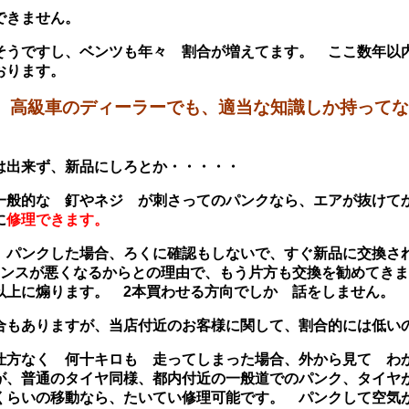
できません。
そうですし、ベンツも年々 割合が増えてます。 ここ数年以
おります。
、高級車のディーラーでも、適当な知識しか持ってな
は出来ず、新品にしろとか・・・・・
一般的な 釘やネジ が刺さってのパンクなら、エアが抜けて
に
修理できます。
、パンクした場合、ろくに確認もしないで、すぐ新品に交換さ
ランスが悪くなるからとの理由で、もう片方も交換を勧めてき
以上に煽ります。 2本買わせる方向でしか 話をしません。
合もありますが、当店付近のお客様に関して、割合的には低い
仕方なく 何十キロも 走ってしまった場合、外から見て わ
が、普通のタイヤ同様、都内付近の一般道でのパンク、タイヤ
くらいの移動なら、たいてい修理可能です。 パンクして空気