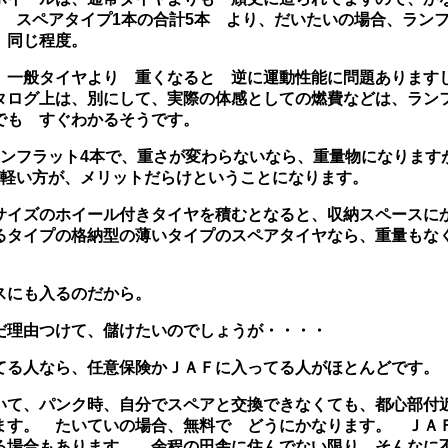
 スペアタイプ1本の合計5本 より、だいたいの場合、ラン
 同じ程度。
、一般タイヤより 重くなると 逆に運動性能に問題あります
タログ上は、別にして、実際の体感としての燃費などは、ラン
でも すぐわかるそうです。
ランフラット4本で、重さが変わらないなら、重量物になります
が軽い方が、メリットだらけということになります。
サイズのホイール付きタイヤを積むとなると、収納スペースに
るタイプの格納型の薄いタイプのスペアタイヤなら、重量もな
スにも入るのだから。
だ理由つけて、儲けたいのでしょうが・・・・
てる人なら、任意保険かＪＡＦに入ってる人がほとんどです。
て、パンク時、自分でスペアと交換できなくても、都心部付近な
ます。 たいていの場合、無料で どうにかなります。 ＪＡ
れる場合もあります。
余程の田舎に住んでない限り、そんなに