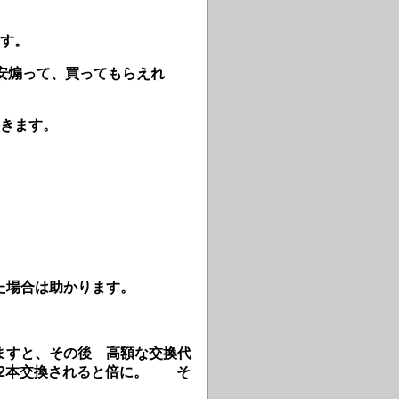
ます。
安煽って、買ってもらえれ
てきます。
た場合は助かります。
ますと、その後 高額な交換代
 2本交換されると倍に。 そ