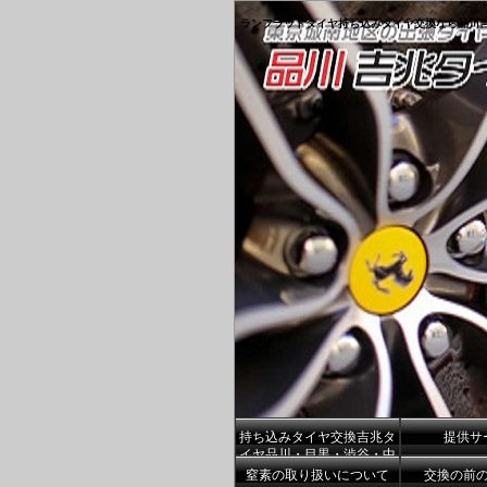
ランフラットタイヤ持ち込みタイヤ交換なら品川
持ち込みタイヤ交換吉兆タ
提供サ
イヤ品川・目黒・渋谷・中
央区港区
窒素の取り扱いについて
交換の前