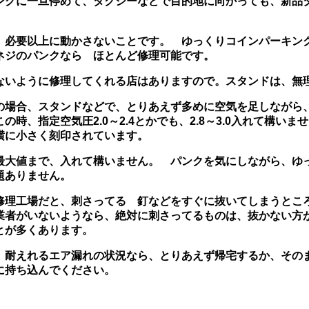
ングに一旦停めて、タクシーなどで目的地に向かっても、新品
、必要以上に動かさないことです。 ゆっくりコインパーキン
ネジのパンクなら ほとんど修理可能です。
ないように修理してくれる店はありますので。スタンドは、無
の場合、スタンドなどで、とりあえず多めに空気を足しながら
時、指定空気圧2.0～2.4とかでも、2.8～3.0入れて構い
横に小さく刻印されています。
最大値まで、入れて構いません。 パンクを気にしながら、ゆ
題ありません。
修理工場だと、刺さってる 釘などをすぐに抜いてしまうとこ
業者がいないようなら、絶対に刺さってるものは、抜かない方
とが多くあります。
 耐えれるエア漏れの状況なら、とりあえず帰宅するか、その
に持ち込んでください。