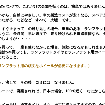
回のパンクで、これだけの金額を払うのは、簡単ではありませ
いから、自然にやさしい。車の製造コストが安くなる。スペア
つながる、などなど すべて 大嘘 です。
 すぐ止まって の繰り返しの場合、重量のある ランフラッ
ように、長時間 早い速度で 走り続けられる道路事情なら、
でしょうが・・・・
を買って、一度も使わなかった場合、無駄になるかもしれませ
合計5本買っても、ランフラットタイヤとランフラット用ホイ
になること。
ランフラット用の頑丈なホイールが必要になります。）
も、決して その後 ゴミには なりません。
ルートで、廃棄されれば、日本の場合、100％近く なにかし
ホイールは、通常タイヤよりも 頑丈に造られてますので、