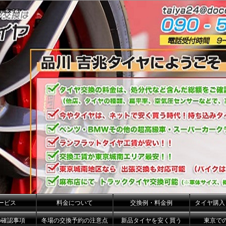
吉兆タイヤ
ービス
料金について
交換例・料金例
タイヤ購入
の確認事項
冬場の交換予約の注意点
新品タイヤを安く買う
東京で