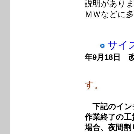
説明があり
ＭＷなどに
サイ
年9月18日 
す。
下記のイン
作業終了の工
場合、夜間