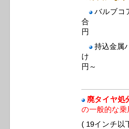
バルブコ
合 
円
持込金属
け 
円～
廃タイヤ処
の一般的な乗
( 19イン