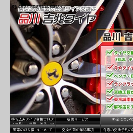
持ち込みタイヤ交換料金,品川吉兆タイヤ
持ち込みタイヤ交換吉兆タ
提供サービス
料金につい
イヤ品川・目黒・渋谷・中
央区港区
窒素の取り扱いについて
交換の前の確認事項
冬場の交換予約の