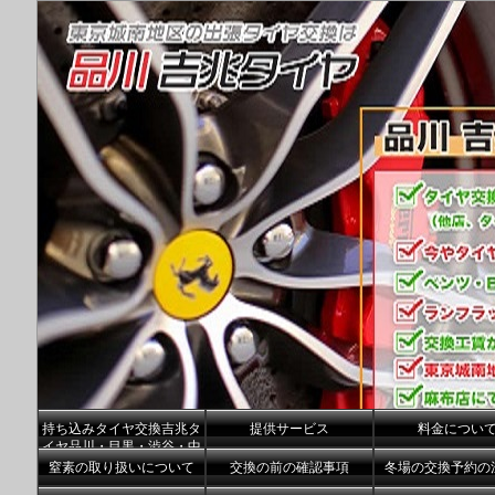
持ち込みタイヤ交換吉兆タ
提供サービス
料金につい
イヤ品川・目黒・渋谷・中
央区港区
窒素の取り扱いについて
交換の前の確認事項
冬場の交換予約の